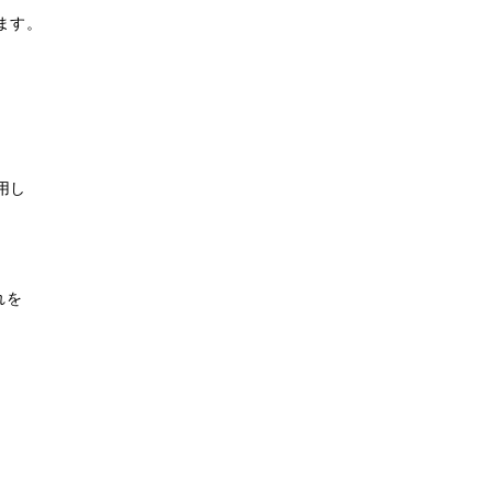
ます。
用し
れを