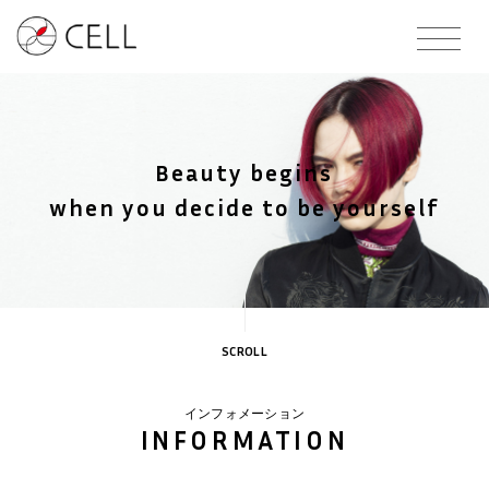
Beauty begins
when you decide to be yourself
SCROLL
インフォメーション
INFORMATION